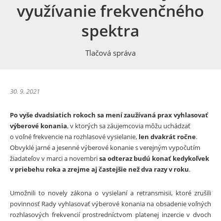
využívanie frekvenčného
spektra
Tlačová správa
30. 9. 2021
Po vyše dvadsiatich rokoch sa mení zaužívaná prax vyhlasovať
výberové konania
, v ktorých sa záujemcovia môžu uchádzať
o voľné frekvencie na rozhlasové vysielanie,
len dvakrát ročne
.
Obvyklé jarné a jesenné výberové konanie s verejným vypočutím
žiadateľov v marci a novembri
sa odteraz budú konať kedykoľvek
v priebehu roka a zrejme aj častejšie než dva razy v roku
.
Umožnili to novely zákona o vysielaní a retransmisii, ktoré zrušili
povinnosť Rady vyhlasovať výberové konania na obsadenie voľných
rozhlasových frekvencií prostredníctvom platenej inzercie v dvoch