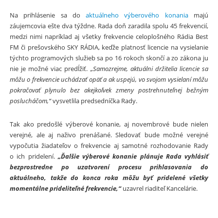
Na prihlásenie sa do
aktuálneho výberového konania
majú
záujemcovia ešte dva týždne. Rada doň zaradila spolu 45 frekvencií,
medzi nimi napríklad aj všetky frekvencie celoplošného Rádia Best
FM či prešovského SKY RÁDIA, keďže platnosť licencie na vysielanie
týchto programových služieb sa po 16 rokoch skončí a zo zákona ju
nie je možné viac predĺžiť.
„Samozrejme, aktuálni držitelia licencie sa
môžu o frekvencie uchádzať opäť a ak uspejú, vo svojom vysielaní môžu
pokračovať plynulo bez akejkoľvek zmeny postrehnuteľnej bežným
poslucháčom,“
vysvetlila predsedníčka Rady.
Tak ako predošlé výberové konanie, aj novembrové bude nielen
verejné, ale aj naživo prenášané. Sledovať bude možné verejné
vypočutia žiadateľov o frekvencie aj samotné rozhodovanie Rady
o ich pridelení.
„Ďalšie výberové konanie plánuje Rada vyhlásiť
bezprostredne po uzatvorení procesu prihlasovania do
aktuálneho, takže do konca roka môžu byť pridelené všetky
momentálne prideliteľné frekvencie,“
uzavrel riaditeľ Kancelárie.