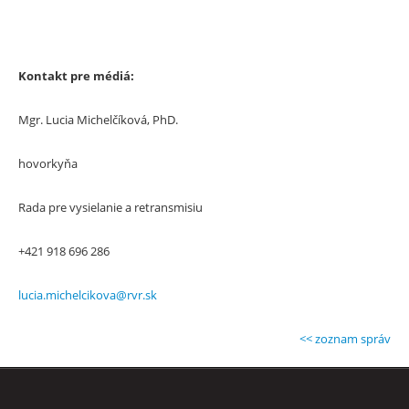
Kontakt pre médiá:
Mgr. Lucia Michelčíková, PhD.
hovorkyňa
Rada pre vysielanie a retransmisiu
+421 918 696 286
lucia.michelcikova@rvr.sk
<< zoznam správ