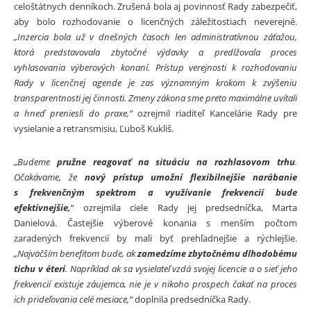
celoštátnych denníkoch. Zrušená bola aj povinnosť Rady zabezpečiť,
aby bolo rozhodovanie o licenčných záležitostiach neverejné.
„Inzercia bola už v dnešných časoch len administratívnou záťažou,
ktorá predstavovala zbytočné výdavky a predlžovala proces
vyhlasovania výberových konaní. Prístup verejnosti k rozhodovaniu
Rady v licenčnej agende je zas významným krokom k zvýšeniu
transparentnosti jej činnosti. Zmeny zákona sme preto maximálne uvítali
a hneď preniesli do praxe,“
ozrejmil riaditeľ Kancelárie Rady pre
vysielanie a retransmisiu, Ľuboš Kukliš.
„
Budeme
pružne reagovať na situáciu na rozhlasovom trhu
.
Očakávame, že
nový prístup umožní flexibilnejšie narábanie
s frekvenčným spektrom a využívanie frekvencií bude
efektívnejšie,
“ ozrejmila ciele Rady jej predsedníčka, Marta
Danielová. Častejšie výberové konania s menším počtom
zaradených frekvencií by mali byť prehľadnejšie a rýchlejšie.
„Najväčším benefitom bude, ak
zamedzíme zbytočnému dlhodobému
tichu v éteri
. Napríklad ak sa vysielateľ vzdá svojej licencie a o sieť jeho
frekvencií existuje záujemca, nie je v nikoho prospech čakať na proces
ich prideľovania celé mesiace,“
doplnila predsedníčka Rady.