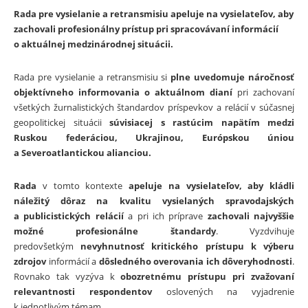
Rada pre vysielanie a retransmisiu apeluje na vysielateľov, aby
zachovali profesionálny prístup pri spracovávaní informácií
o aktuálnej medzinárodnej situácii.
Rada pre vysielanie a retransmisiu si
plne uvedomuje náročnosť
objektívneho informovania o aktuálnom dianí
pri zachovaní
všetkých žurnalistických štandardov príspevkov a relácií v súčasnej
geopolitickej situácii
súvisiacej s rastúcim napätím medzi
Ruskou federáciou, Ukrajinou, Európskou úniou
a Severoatlantickou alianciou.
Rada
v tomto kontexte
apeluje na vysielateľov, aby kládli
náležitý dôraz na kvalitu vysielaných spravodajských
a publicistických relácií
a pri ich príprave
zachovali najvyššie
možné profesionálne štandardy
. Vyzdvihuje
predovšetkým
nevyhnutnosť kritického prístupu k výberu
zdrojov
informácií a
dôsledného overovania ich dôveryhodnosti
.
Rovnako tak vyzýva k
obozretnému prístupu pri zvažovaní
relevantnosti respondentov
oslovených na vyjadrenie
k jednotlivým témam.