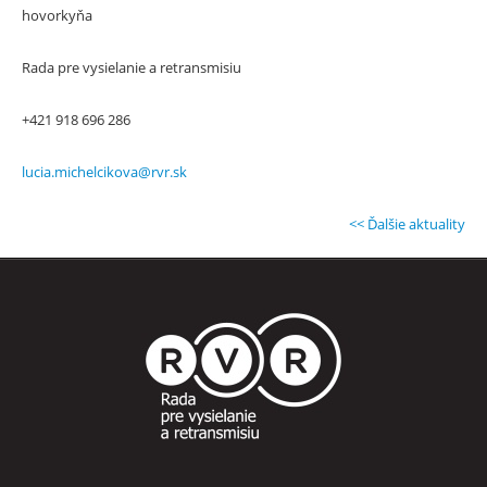
hovorkyňa
Rada pre vysielanie a retransmisiu
+421 918 696 286
lucia.michelcikova@rvr.sk
<< Ďalšie aktuality